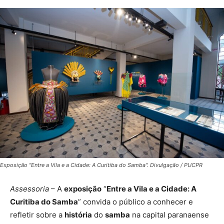
Exposição "Entre a Vila e a Cidade: A Curitiba do Samba". Divulgação / PUCPR
Assessoria
– A
exposição
“
Entre a Vila e a Cidade: A
Curitiba do Samba
” convida o público a conhecer e
refletir sobre a
história
do
samba
na capital paranaense