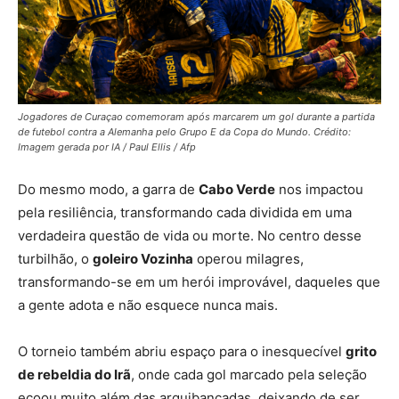
Jogadores de Curaçao comemoram após marcarem um gol durante a partida
de futebol contra a Alemanha pelo Grupo E da Copa do Mundo. Crédito:
Imagem gerada por IA / Paul Ellis / Afp
Do mesmo modo, a garra de
Cabo Verde
nos impactou
pela resiliência, transformando cada dividida em uma
verdadeira questão de vida ou morte. No centro desse
turbilhão, o
goleiro Vozinha
operou milagres,
transformando-se em um herói improvável, daqueles que
a gente adota e não esquece nunca mais.
O torneio também abriu espaço para o inesquecível
grito
de rebeldia do Irã
, onde cada gol marcado pela seleção
ecoou muito além das arquibancadas, deixando de ser