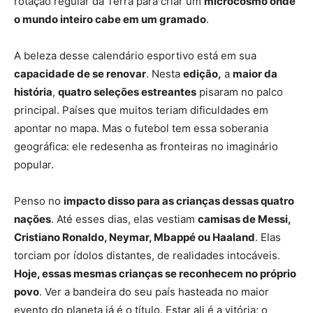
rotação regular da Terra para criar um
microcosmo onde
o mundo inteiro cabe em um gramado
.
A beleza desse calendário esportivo está em sua
capacidade de se renovar
. Nesta
edição,
a
maior da
história
,
quatro seleções estreantes
pisaram no palco
principal. Países que muitos teriam dificuldades em
apontar no mapa. Mas o futebol tem essa soberania
geográfica: ele redesenha as fronteiras no imaginário
popular.
Penso no
impacto disso para as crianças dessas quatro
nações
. Até e
sses dias
, elas vestiam
camisas de Messi,
Cristiano Ronaldo, Neymar, Mbappé ou Haaland
. Elas
torciam por ídolos distantes, de realidades intocáveis.
Hoje, essas mesmas crianças se reconhecem no próprio
povo
. Ver a bandeira do seu país hasteada no maior
evento do planeta já é o título. Estar ali é a vitória; o