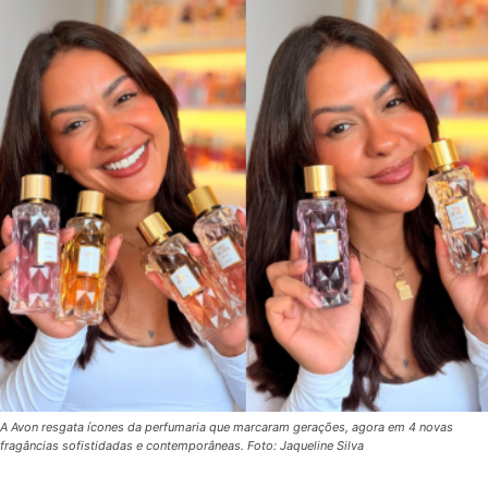
A Avon resgata ícones da perfumaria que marcaram gerações, agora em 4 novas
fragâncias sofistidadas e contemporâneas. Foto: Jaqueline Silva