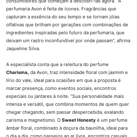
consumidores que começam a descobri-las agora. “A
perfumaria Avon é feita de ícones. Fragrâncias que
capturam a essência do seu tempo e se tornam jóias
olfativas que brilham por gerações com combinações de
ingredientes inspiradas pelo futuro da perfumaria, que
deixam um rastro inconfundível por onde passam”, afirma
Jaqueline Silva.
A especialista conta que a releitura do perfume
Charisma,
da Avon, traz intensidade floral com jasmim e
lírio do vale, ideal para ocasiões em que a proposta é
marcar presença, como eventos sociais, encontros
especiais ou jantares à noite. “Sua personalidade mais
intensa e versátil, que combina momentos de quem quer
chegar chegando, sem passar despercebida, exalando
carisma e magnetismo. O
Sweet Honesty
é um perfume
âmbar floral, combinado à doçura da baunilha, ideal para
o dia a dia, como passeios ao ar livre, encontros casuais