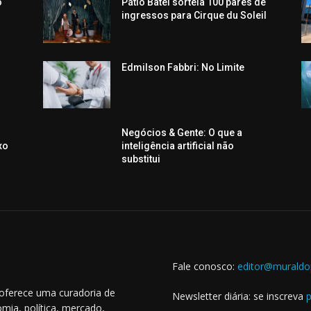
o
Pátio Batel sorteia 100 pares de
o
ingressos para Cirque du Soleil
Edmilson Fabbri: No Limite
Negócios & Gente: O que a
xo
inteligência artificial não
substitui
Fale conosco:
editor@muraldo
 oferece uma curadoria de
Newsletter diária: se inscreva
p
mia, política, mercado,