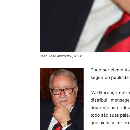
João José Werzbitzki, o "JJ"
Pode ser elementa
seguir do publicitár
“A diferença entr
distribui mensa
doutrinárias e ide
todo são suas palav
que ainda usa – er