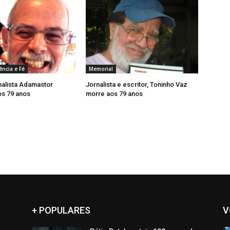
ência e Fé
Memorial
nalista Adamastor
Jornalista e escritor, Toninho Vaz
os 79 anos
morre aos 79 anos
+ POPULARES
V