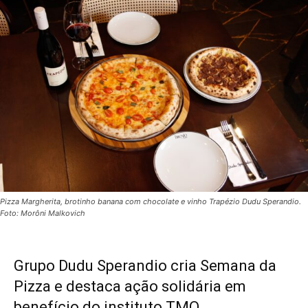
Pizza Margherita, brotinho banana com chocolate e vinho Trapézio Dudu Sperandio.
Foto: Morôni Malkovich
Grupo Dudu Sperandio cria Semana da
Pizza e destaca ação solidária em
benefício do instituto TMO