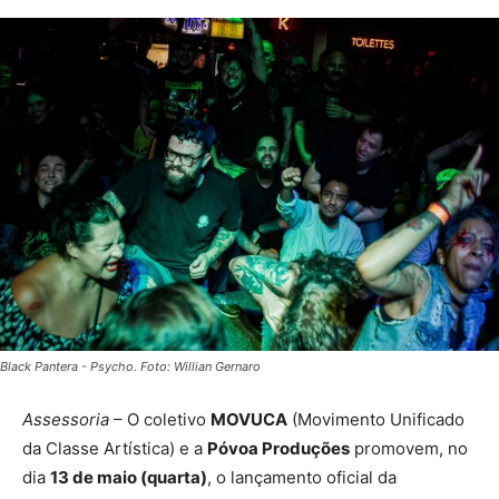
Black Pantera - Psycho. Foto: Willian Gernaro
Assessoria
– O coletivo
MOVUCA
(Movimento Unificado
da Classe Artística) e a
Póvoa Produções
promovem, no
dia
13 de maio (quarta)
, o lançamento oficial da