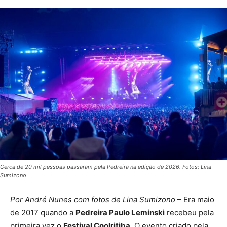
Cerca de 20 mil pessoas passaram pela Pedreira na edição de 2026. Fotos: Lina
Sumizono
Por André Nunes com fotos de Lina Sumizono
– Era maio
de 2017 quando a
Pedreira Paulo Leminski
recebeu pela
primeira vez o
Festival Coolritiba
. O evento criado pela