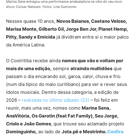
Marina Sena entregou uma performance arrebatadora na vibe do seu novo
disco Coisas Naturais. Fotos: Lina Sumizono
Nesses quase 10 anos,
Novos Baianos, Caetano Veloso,
Marisa Monte, Gilberto Gil, Jorge Ben Jor, Planet Hemp,
Pitty, Sandy e Emicida
já dividiram entre si o maior palco
da América Latina.
O Coolritiba recebe ainda
nomes que vão e voltam por
mais de uma edição,
sempre
atraindo multidões
que
passam o dia encarando sol, garoa, calor, chuva e frio
(num dia típico do maio curitibano) para ver e rever seus
ídolos musicais. Dentro dessa categoria, a edição de
2026 –
realizada no último sábado (23)
– foi feliz em
reunir, mais uma vez, nomes como
Marina Sena,
AnaVitória, Os Garotin (feat Fat Family), Seu Jorge,
Criolo e João Gomes
, que trouxe seu aclamado projeto
Dominguinho,
ao lado de
Jota.pê e Mestrinho.
Confira