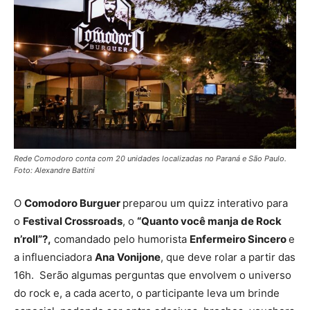
Rede Comodoro conta com 20 unidades localizadas no Paraná e São Paulo.
Foto: Alexandre Battini
O
Comodoro Burguer
preparou um quizz interativo para
o
Festival Crossroads
, o
“Quanto você manja de Rock
n’roll”?,
comandado pelo humorista
Enfermeiro Sincero
e
a influenciadora
Ana Vonijone
, que deve rolar a partir das
16h. Serão algumas perguntas que envolvem o universo
do rock e, a cada acerto, o participante leva um brinde