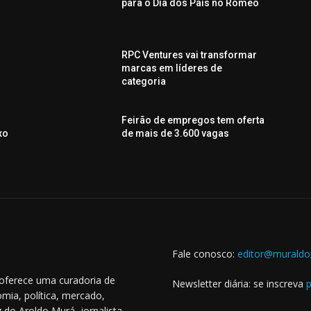
o
para o Dia dos Pais no Romeo
RPC Ventures vai transformar
marcas em líderes de
categoria
Feirão de empregos tem oferta
xo
de mais de 3.600 vagas
Fale conosco:
editor@muraldo
 oferece uma curadoria de
Newsletter diária: se inscreva
p
mia, política, mercado,
 do Aroldo Murá, jornalista