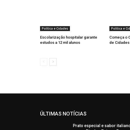
Política e Cidades
Política e C
Escolarização hospitalar garante
Começa o 
estudos a 12 mil alunos
de Cidades D
ÚLTIMAS NOTÍCIAS
Prato especial e sabor italian