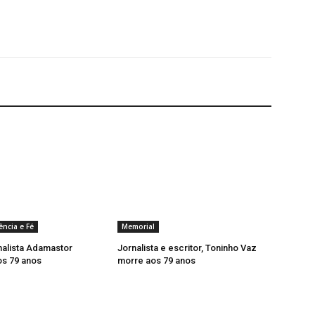
ência e Fé
Memorial
nalista Adamastor
Jornalista e escritor, Toninho Vaz
os 79 anos
morre aos 79 anos