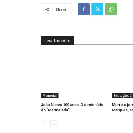
Share
Leia Também
Memorial
Educação, Ci
João Nunes 100 anos: O centenário
Morre o jor
do “Marmelada”
Marques, a