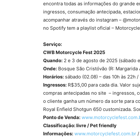
encontra todas as informações do grande enc
ingressos, consumação antecipada, estaci
acompanhar através do instagram – @motorc
no Spotify tem a playlist oficial – Motorcycl
Serviço:
CWB Motorcycle Fest 2025
Quando:
2 e
3 de agosto de 2025 (sábado 
Onde:
Bosque São Cristóvão (R: Margarida 
Horários:
sábado (02.08) – das 10h às 22h /
Ingressos:
R$35,00 para cada dia. Valor suje
compras antecipadas no site – ingressos, co
o cliente ganha um número da sorte para co
Royal Enfield Shotgun 650 customizada. Sor
Ponto de Venda:
www.motorcyclefest.com.
Classificação:
livre / Pet friendly
Informações:
www.motorcyclefest.com.br
/