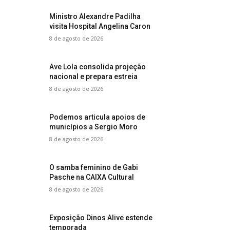
Ministro Alexandre Padilha
visita Hospital Angelina Caron
8 de agosto de 2026
Ave Lola consolida projeção
nacional e prepara estreia
8 de agosto de 2026
Podemos articula apoios de
municípios a Sergio Moro
8 de agosto de 2026
O samba feminino de Gabi
Pasche na CAIXA Cultural
8 de agosto de 2026
Exposição Dinos Alive estende
temporada