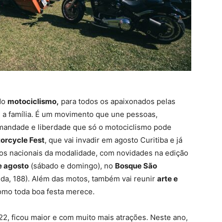
do
motociclismo,
para todos os apaixonados pelas
e a família. É um movimento que une pessoas,
irmandade e liberdade que só o motociclismo pode
orcycle Fest
, que vai invadir em agosto
Curitiba
e já
tos nacionais da modalidade, com novidades na edição
e agosto
(sábado e domingo)
, no
Bosque São
da, 188).
Além das motos, também vai reunir
arte e
como toda boa festa merece.
2, ficou maior e com muito mais atrações. Neste ano,