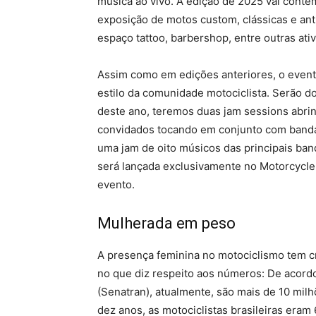
música ao vivo. A edição de 2025 vai conte
exposição de motos custom, clássicas e anti
espaço tattoo, barbershop, entre outras ati
Assim como em edições anteriores, o event
estilo da comunidade motociclista. Serão d
deste ano, teremos duas jam sessions abri
convidados tocando em conjunto com banda
uma jam de oito músicos das principais ban
será lançada exclusivamente no Motorcycle
evento.
Mulherada em peso
A presença feminina no motociclismo tem cr
no que diz respeito aos números: De acordo
(Senatran), atualmente, são mais de 10 mil
dez anos, as motociclistas brasileiras era