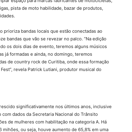
mplar espaço para marcas fabricantes de motocicletas,
gas, pista de moto habilidade, bazar de produtos,
vidades.
o prioriza bandas locais que estão conectadas ao
oze bandas que vão se revezar no palco.
“Na edição
ndo os dois dias de evento, teremos alguns músicos
s já formadas e ainda, no domingo, teremos
das de country rock de Curitiba, onde essa formação
 Fest”
, revela Patrick Lutiani, produtor musical do
escido significativamente nos últimos anos, inclusive
 com dados da Secretaria Nacional do Trânsito
hões de mulheres com habilitação na categoria A. Há
m 6 mihões, ou seja, houve aumento de 65,8% em uma