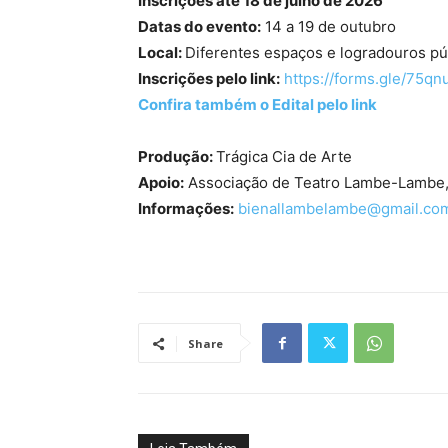
Inscrições até 18 de julho de 2026
Datas do evento:
14 a 19 de outubro
Local:
Diferentes espaços e logradouros púb
Inscrições pelo link:
https://forms.gle/75
Confira também o Edital pelo link
Produção:
Trágica Cia de Arte
Apoio:
Associação de Teatro Lambe-Lambe,
Informações:
bienallambelambe@gmail.co
Share