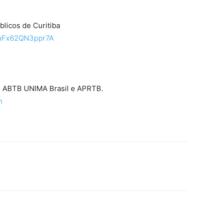
licos de Curitiba
qnuFx62QN3ppr7A
 ABTB UNIMA Brasil e APRTB.
m