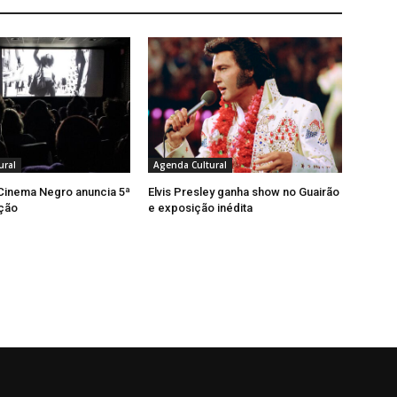
ural
Agenda Cultural
 Cinema Negro anuncia 5ª
Elvis Presley ganha show no Guairão
ição
e exposição inédita