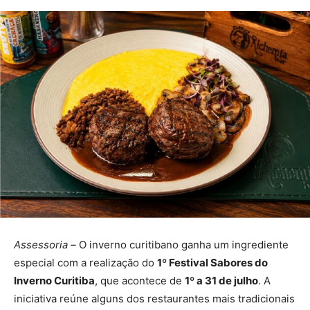
Assessoria –
O inverno curitibano ganha um ingrediente
especial com a realização do
1º Festival Sabores do
Inverno Curitiba
, que acontece de
1º a 31 de julho
. A
iniciativa reúne alguns dos restaurantes mais tradicionais